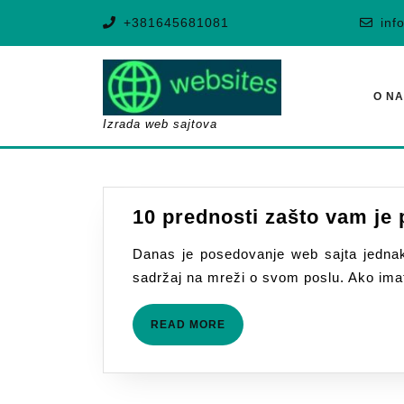
Skip
+381645681081
inf
to
content
O N
Izrada web sajtova
10 prednosti zašto vam je 
Danas je posedovanje web sajta jednako
sadržaj na mreži o svom poslu. Ako ima
READ
READ MORE
MORE